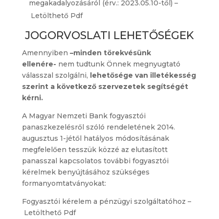
megakadalyozásáról (érv.: 2023.05.10-től) –
Letölthető Pdf
JOGORVOSLATI LEHETŐSÉGEK
Amennyiben
–minden törekvésünk
ellenére-
nem tudtunk Önnek megnyugtató
válasszal szolgálni,
lehetősége van illetékesség
szerint a következő szervezetek segítségét
kérni.
A Magyar Nemzeti Bank fogyasztói
panaszkezelésről szóló rendeletének 2014.
augusztus 1-jétől hatályos módosításának
megfelelően tesszük közzé az elutasított
panasszal kapcsolatos további fogyasztói
kérelmek benyújtásához szükséges
formanyomtatványokat:
Fogyasztói kérelem a pénzügyi szolgáltatóhoz –
Letölthető Pdf