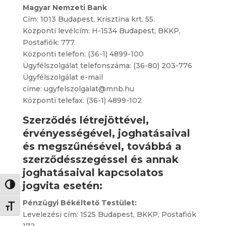
Magyar Nemzeti Bank
Cím: 1013 Budapest, Krisztina krt. 55.
Központi levélcím: H-1534 Budapest, BKKP,
Postafiók: 777.
Központi telefon: (36-1) 4899-100
Ügyfélszolgálat telefonszáma: (36-80) 203-776
Ügyfélszolgálat e-mail
címe:
ugyfelszolgalat@mnb.hu
Központi telefax: (36-1) 4899-102
Szerződés létrejöttével,
érvényességével, joghatásaival
és megszűnésével, továbbá a
szerződésszegéssel és annak
joghatásaival kapcsolatos
jogvita esetén:
Toggle High Contrast
Pénzügyi Békéltető Testület:
Toggle Font size
Levelezési cím: 1525 Budapest, BKKP, Postafiók
172.