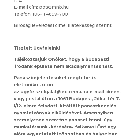
E-mail cím:
pbt@mnb.hu
Telefon: (06-1) 4899-700
Bíróság levelezési címe: illetékesség szerint
Tisztelt Ügyfeleink!
Tájékoztatjuk Önöket, hogy a budapesti
irodánk épülete nem akadálymentesített.
Panaszbejelentésüket megtehetik
eletronikus úton
az
ugyfelszolgalat@extrema.hu
e-mail címen,
vagy postai úton a
1061 Budapest, Jókai tér 7.
I/12.
címre feladott, kitöltött panaszkezelési
nyomtatványok elküldésével. Amennyiben
személyesen szeretne panaszt tenni, úgy
munkatársunk -kérésére- felkeresi Önt egy
előre egyeztetett időpontban és helyszínen.