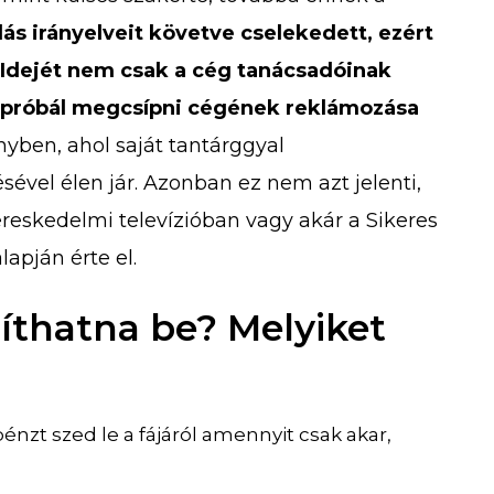
ás irányelveit követve cselekedett, ezért
 Idejét nem csak a cég tanácsadóinak
t próbál megcsípni cégének reklámozása
yben, ahol saját tantárggyal
ével élen jár. Azonban ez nem azt jelenti,
kereskedelmi televízióban vagy akár a Sikeres
apján érte el.
síthatna be? Melyiket
énzt szed le a fájáról amennyit csak akar,