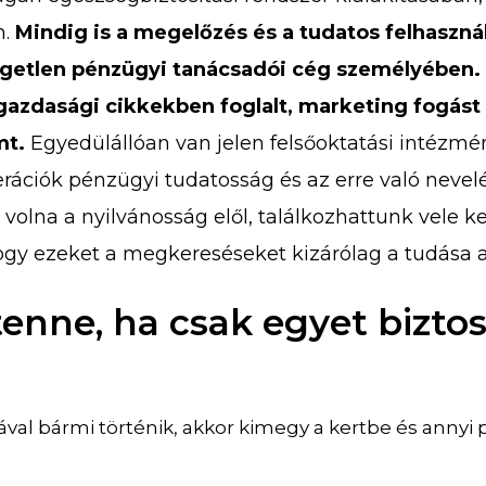
n.
Mindig is a megelőzés és a tudatos felhasznál
üggetlen pénzügyi tanácsadói cég személyében.
gazdasági cikkekben foglalt, marketing fogás
mt.
Egyedülállóan van jelen felsőoktatási intézmén
ciók pénzügyi tudatosság és az erre való nevelés
 volna a nyilvánosság elől, találkozhattunk vele 
ogy ezeket a megkereséseket kizárólag a tudása al
enne, ha csak egyet bizto
val bármi történik, akkor kimegy a kertbe és annyi p