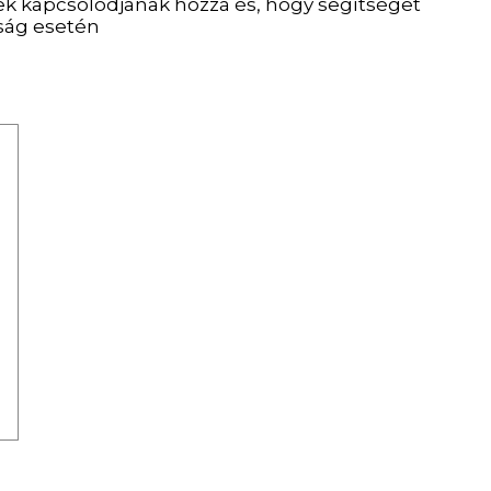
mek kapcsolódjanak hozzá és, hogy segítséget
tság esetén