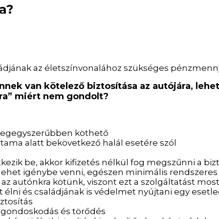
fa?
ládjának az életszínvonalához szükséges pénzmenn
ek van kötelező biztosítása az autójára, lehet
ára” miért nem gondolt?
a legegyszerűbben köthető
artama alatt bekövetkező halál esetére szól
kezik be, akkor kifizetés nélkül fog megszűnni a biz
 lehet igénybe venni, egészen minimális rendszeres 
 az autónkra kötünk, viszont ezt a szolgáltatást mo
élni és családjának is védelmet nyújtani egy esetle
ztosítás
ló gondoskodás és törődés