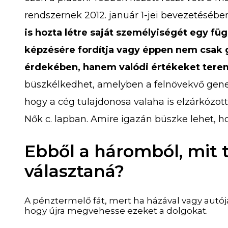
rendszernek 2012. január 1-jei bevezetésébe
is hozta létre saját személyiségét egy f
képzésére fordítja vagy éppen nem csak 
érdekében, hanem valódi értékeket tere
büszkélkedhet, amelyben a felnövekvő generá
hogy a cég tulajdonosa valaha is elzárkózott
Nők c. lapban. Amire igazán büszke lehet, h
Ebből a háromból, mit t
választaná?
A pénztermelő fát, mert ha házával vagy autójá
hogy újra megvehesse ezeket a dolgokat.