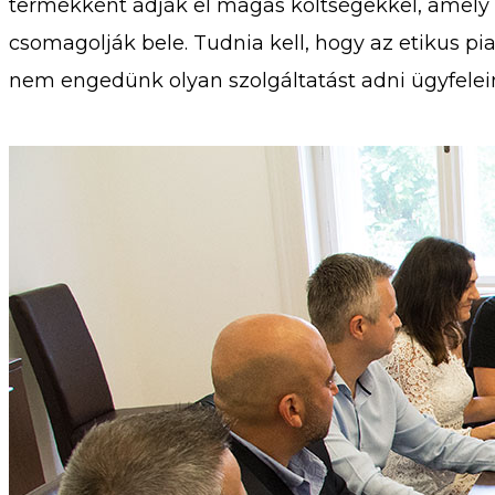
termékként adják el magas költségekkel, amely 
csomagolják bele. Tudnia kell, hogy az etikus p
nem engedünk olyan szolgáltatást adni ügyfelein