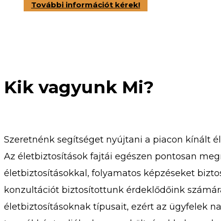
További információt kérek!
Kik vagyunk Mi?
Szeretnénk segítséget nyújtani a piacon kínált él
Az életbiztosítások fajtái egészen pontosan meg
életbiztosításokkal, folyamatos képzéseket biz
konzultációt biztosítottunk érdeklődőink számá
életbiztosításoknak típusait, ezért az ügyfelek