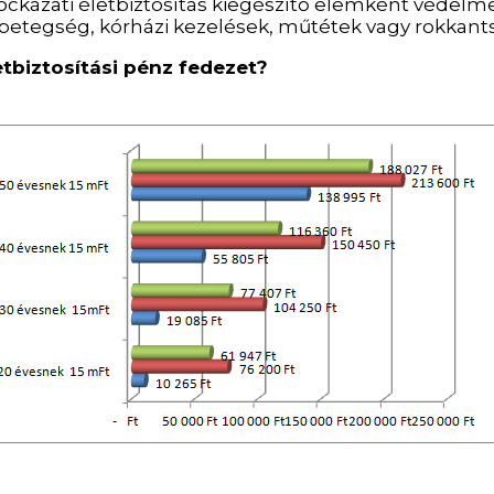
 kockázati életbiztosítás kiegészítő elemként védel
 betegség, kórházi kezelések, műtétek vagy rokkan
tbiztosítási pénz fedezet?