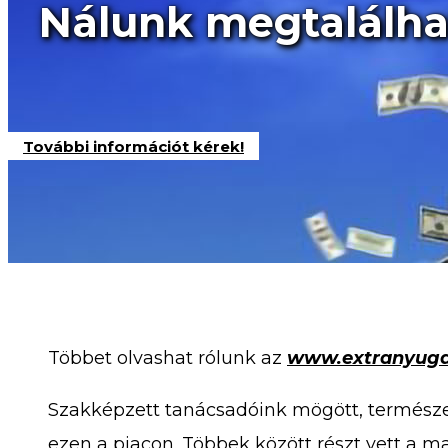
Nálunk megtalálhat
További információt kérek!
Többet olvashat rólunk az
www.extranyugd
Szakképzett tanácsadóink mögött, természet
ezen a piacon. Többek között részt vett a m