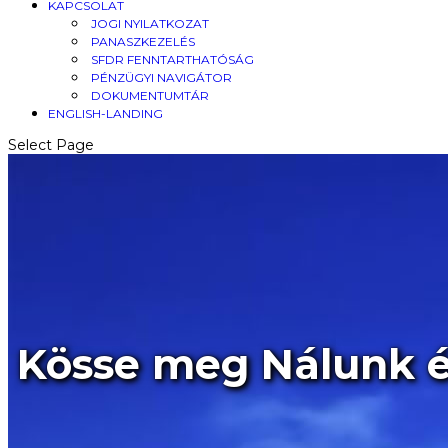
KAPCSOLAT
JOGI NYILATKOZAT
PANASZKEZELÉS
SFDR FENNTARTHATÓSÁG
PÉNZÜGYI NAVIGÁTOR
DOKUMENTUMTÁR
ENGLISH-LANDING
Select Page
Kösse meg Nálunk él