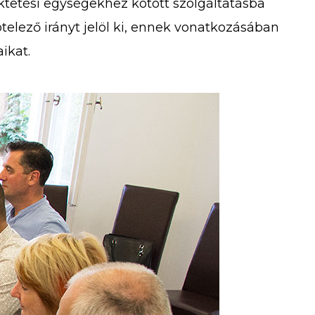
ktetési egységekhez kötött szolgáltatásba
elező irányt jelöl ki, ennek vonatkozásában
ikat.