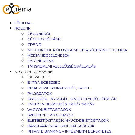
FŐOLDAL
RÓLUNK
CÉGÜNKRŐL
CÉGFILOZÓFIÁNK
CREDO
MIT GONDOL RÓLUNK A MESTERSÉGES INTELIGENCIA
MÉDIAMEGJELENÉSEK
PARTNEREINK
TÁRSADALMI FELELŐSSÉGVÁLLALÁS
SZOLGÁLTATÁSAINK
EXTRA ÉLET
EXTRA EGÉSZSÉG
BIZALMI VAGYONKEZELÉS, TRUST
PÁLYÁZATOK
EGÉSZSÉG-, NYUGDÍJ-, ÖNSEGÉLYEZŐ PÉNZTÁR
ENERGIA BESZERZÉSI TANÁCSADÁS
VAGYONBIZTOSÍTÁSOK
SZEMÉLYI BIZTOSÍTÁSOK
ÉLETBIZTOSÍTÁSOK, NYUGDÍJBIZTOSÍTÁSOK
BANKI PARTNERI SZOLGÁLTATÁSOK
PRIVATE BANKING – INTÉZMÉNYI BEFEKTETÉS