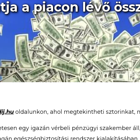
ja a piacon lévő öss
ij.hu
oldalunkon, ahol megtekintheti sztorinkat, mi
esen egy igazán vérbeli pénzügyi szakember áll,
agán egészségbiztosítási rendszer kialakításában,