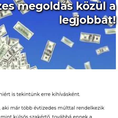
zes megoldás közül a
legjobbat!
ért is tekintünk erre kihívásként.
 aki már több évtizedes múlttal rendelkezik
 mint külsős szakértő, továbbá ennek a