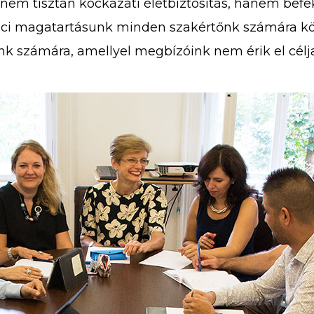
nem tisztán kockázati életbiztosítás, hanem befe
iaci magatartásunk minden szakértőnk számára köt
k számára, amellyel megbízóink nem érik el célja