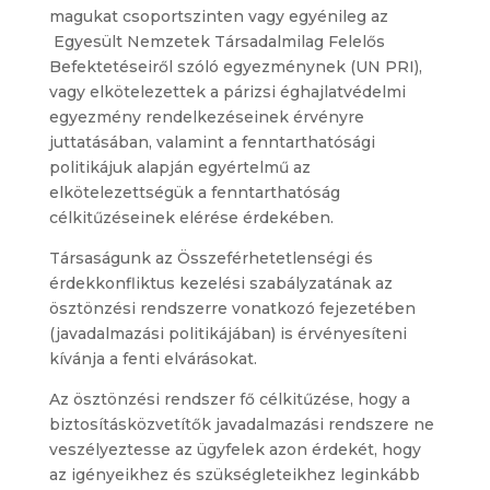
magukat csoportszinten vagy egyénileg az
Egyesült Nemzetek Társadalmilag Felelős
Befektetéseiről szóló egyezménynek (UN PRI),
vagy elkötelezettek a párizsi éghajlatvédelmi
egyezmény rendelkezéseinek érvényre
juttatásában, valamint a fenntarthatósági
politikájuk alapján egyértelmű az
elkötelezettségük a fenntarthatóság
célkitűzéseinek elérése érdekében.
Társaságunk az Összeférhetetlenségi és
érdekkonfliktus kezelési szabályzatának az
ösztönzési rendszerre vonatkozó fejezetében
(javadalmazási politikájában) is érvényesíteni
kívánja a fenti elvárásokat.
Az ösztönzési rendszer fő célkitűzése, hogy a
biztosításközvetítők javadalmazási rendszere ne
veszélyeztesse az ügyfelek azon érdekét, hogy
az igényeikhez és szükségleteikhez leginkább