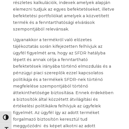
részletes kalkulációk, indexek amelyek alapján
elemezni tudjuk az egyes befektetéseket, illetve
befektetési portfoliókat amelyek a közvetített
termék és a fenntarthatósági elvárások
szempontjából relevánsak.
Ugyanakkor a termékről való előzetes
tájékoztatás során kifejezetten felhívjuk az
ügyfél figyelmét arra, hogy az SFDR hatályba
lépett és annak célja a fenntartható
befektetések irányába történő elmozdulás és a
pénzügyi piaci szereplők ezzel kapcsolatos
politikája és a termékek SFDR-nek történő
megfelelése szempontjából történő
áttekinthetősége biztosítása. Ennek érdekében
a biztosítók által közzétett átvilágítási és
értékelési politikákra felhívjuk az ügyfelek
figyelmét. Az ügyfél így az adott terméket
Toggle High Contrast
forgalmazó biztosítón keresztül tud
meggyőződni és képet alkotni az adott