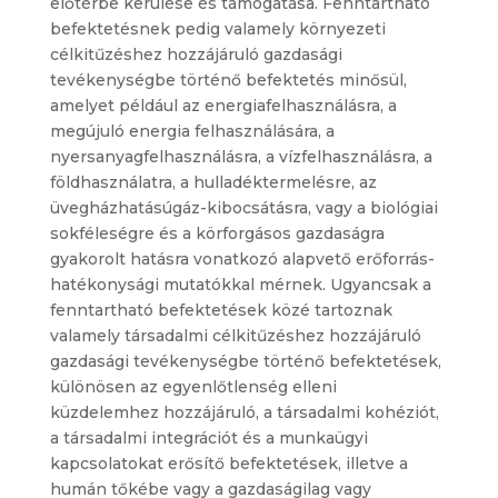
előtérbe kerülése és támogatása. Fenntartható
befektetésnek pedig valamely környezeti
célkitűzéshez hozzájáruló gazdasági
tevékenységbe történő befektetés minősül,
amelyet például az energiafelhasználásra, a
megújuló energia felhasználására, a
nyersanyagfelhasználásra, a vízfelhasználásra, a
földhasználatra, a hulladéktermelésre, az
üvegházhatásúgáz-kibocsátásra, vagy a biológiai
sokféleségre és a körforgásos gazdaságra
gyakorolt hatásra vonatkozó alapvető erőforrás-
hatékonysági mutatókkal mérnek. Ugyancsak a
fenntartható befektetések közé tartoznak
valamely társadalmi célkitűzéshez hozzájáruló
gazdasági tevékenységbe történő befektetések,
különösen az egyenlőtlenség elleni
küzdelemhez hozzájáruló, a társadalmi kohéziót,
a társadalmi integrációt és a munkaügyi
kapcsolatokat erősítő befektetések, illetve a
humán tőkébe vagy a gazdaságilag vagy