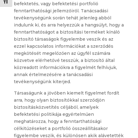
Toggle Font size
befektetés, vagy befektetési portfolió
fenntarthatósági jellemzőiről. Tanácsadási
tevékenységünk során tehát jelenleg abból
indulunk ki, és arra helyezzük a hangsúlyt, hogy a
fenntarthatóságot a biztosítási terméket kínáló
biztosító társaságok figyelembe veszik és az
ezzel kapcsolatos információkat a szerződés
megkötését megelőzően az ügyfél számára
közvetve elérhetővé tesszük, a biztosító által
közreadott információkra a figyelmét felhívjuk,
annak értelmezésére a tanácsadási
tevékenységünk kiterjed.
Társaságunk a jövőben kiemelt figyelmet fordít
arra, hogy olyan biztosítókkal szerződjön
biztosításközvetítés céljából, amelyek
befektetési politikája egyértelműen
meghatározza, hogy a fenntarthatósági
célkitűzéseket a portfolió összeállításakor
figyelembe veszik, és különösen akik alávetették