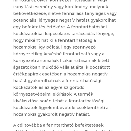
irányítási esemény vagy körülmény, melynek
bekövetkezése, illetve fennállása tényleges vagy
potenciális, lényeges negatív hatást gyakorolhat
egy befektetés értékére. A fenntarthatósági
kockázatokkal kapcsolatos tanácsadás lényege,
hogy miként hat ki a fenntarthatóság a
hozamokra. Így például, egy szennyező,
környezetileg kevésbé fenntartható vagy a
környezeti anomáliák fizikai hatásainak kitett
ágazatokban működő vállalat által kibocsátott
értékpapírok esetében a hozamokra negatív
hatást gyakorolhatnak a fenntarthatósági
kockázatok és az egyre szigorodó
környezetvédelmi előírások. A termék
kiválasztása során tehát a fenntarthatósági
kockázatok figyelembevétele csökkentheti a
hozamokra gyakorolt negatív hatást.
A cél továbbá a fenntartható befektetések