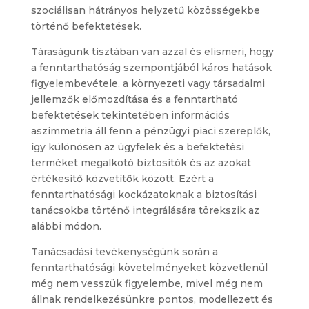
szociálisan hátrányos helyzetű közösségekbe
történő befektetések.
Táraságunk tisztában van azzal és elismeri, hogy
a fenntarthatóság szempontjából káros hatások
figyelembevétele, a környezeti vagy társadalmi
jellemzők előmozdítása és a fenntartható
befektetések tekintetében információs
aszimmetria áll fenn a pénzügyi piaci szereplők,
így különösen az ügyfelek és a befektetési
terméket megalkotó biztosítók és az azokat
értékesítő közvetítők között. Ezért a
fenntarthatósági kockázatoknak a biztosítási
tanácsokba történő integrálására törekszik az
alábbi módon.
Tanácsadási tevékenységünk során a
fenntarthatósági követelményeket közvetlenül
még nem vesszük figyelembe, mivel még nem
állnak rendelkezésünkre pontos, modellezett és